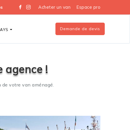
Acheter un van
Espace pro
es
Demande de devis
DAYS
e agence !
on de votre van aménagé.