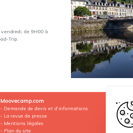
u vendredi, de 9H00 à
ad-Trip.
Moovecamp.com
- Demande de devis et d'informations
- La revue de presse
- Mentions légales
- Plan du site