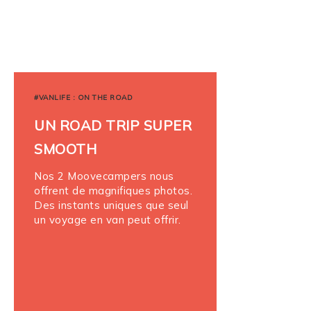
#VANLIFE : ON THE ROAD
UN ROAD TRIP SUPER
SMOOTH
Nos 2 Moovecampers nous
offrent de magnifiques photos.
Des instants uniques que seul
un voyage en van peut offrir.